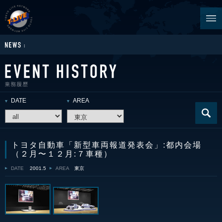
DATE
AREA
トヨタ自動車「新型車両報道発表会」:都内会場
（２月〜１２月:７車種）
DATE
2001.5
AREA
東京