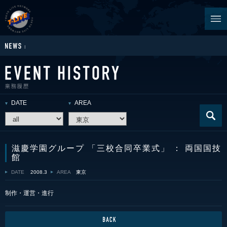
DATE
AREA
滋慶学園グループ 「三校合同卒業式」 ： 両国国技
館
DATE
2008.3
AREA
東京
制作・運営・進行