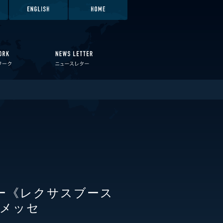
ョー《レクサスブース
張メッセ