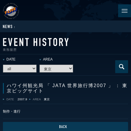
DATE
AREA
ハワイ州観光局 「 JATA 世界旅行博2007 」 ： 東
京ビッグサイト
DATE
2007.9
AREA
東京
制作・進行