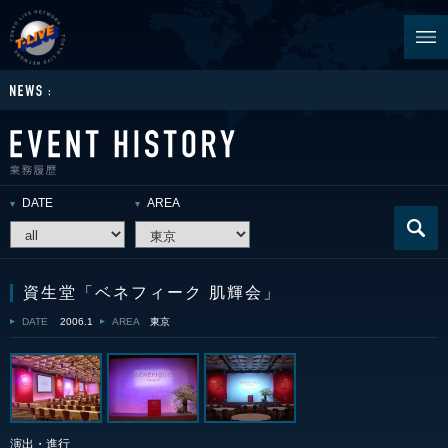
DATE
AREA
資生堂「ベネフィーク 肌輝会」
DATE
2006.1
AREA
東京
演出・進行